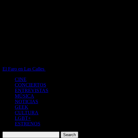
El Faro en Las Calles
Blog de Noticias de Entendimiento
CINE
CONCIERTOS
ENTREVISTAS
MÚSICA
NOTICIAS
GEEK
CULTURA
LGBT+
ESTRENOS