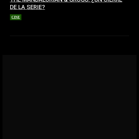
DE LA SERIE?
CINE
21 mayo, 2026
CINE
CONCIERTOS
ENTREVISTAS
MÚSICA
NOTICIAS
GEEK
CULTURA
LGBT+
ESTRENOS