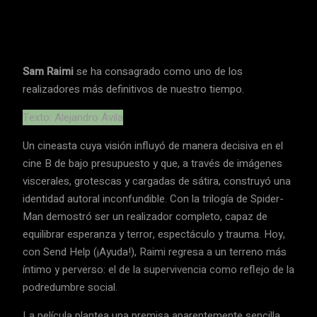
Facebook
Twitter
Pinterest
Wha
Sam Raimi
se ha consagrado como uno de los
realizadores más definitivos de nuestro tiempo.
Texto: Alejandro Ávila
Un cineasta cuya visión influyó de manera decisiva en el
cine B de bajo presupuesto y que, a través de imágenes
viscerales, grotescas y cargadas de sátira, construyó una
identidad autoral inconfundible. Con la trilogía de Spider-
Man demostró ser un realizador completo, capaz de
equilibrar esperanza y terror, espectáculo y trauma. Hoy,
con Send Help (¡Ayuda!), Raimi regresa a un terreno más
íntimo y perverso: el de la supervivencia como reflejo de la
podredumbre social.
La película plantea una premisa aparentemente sencilla