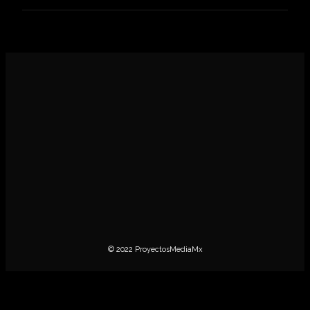
CINE
CONCIERTOS
ENTREVISTAS
MÚSICA
NOTICIAS
GEEK
CULTURA
LGBT+
ESTRENOS
© 2022 ProyectosMediaMx