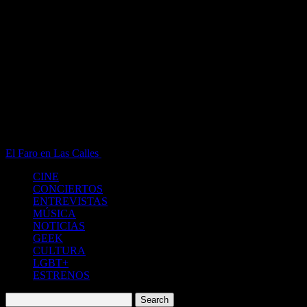
El Faro en Las Calles
Blog de Noticias de Entendimiento
CINE
CONCIERTOS
ENTREVISTAS
MÚSICA
NOTICIAS
GEEK
CULTURA
LGBT+
ESTRENOS