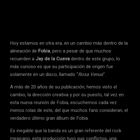
Facebook
Twitter
Pinterest
Wha
Hoy estamos en otra era, en un cambio más dentro de la
alineación de
Fobia
, pero a pesar de que muchos
recuerden a
Jay de la Cueva
dentro de este grupo, lo
más curioso es que su participación de origen fue
solamente en un disco, llamado “
Rosa Venus
“.
A más de 20 años de su publicación, hemos visto el
cambio, la dirección creativa y por su puesto, tal vez en
esta nueva reunión de Fobia, escuchemos cada vez
menos rolas de este, del que muchos fans consideran, el
verdadero último gran álbum de Fobia.
Es inegable que la banda es un gran referente del rock
mexicano, esta producción tuvo sus conflictos, una