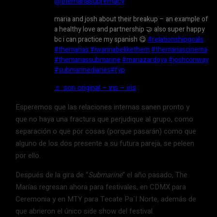
@themariasupremacy
maria and josh about their breakup – an example of
a healthy love and partnership 🤝 also super happy
bc i can practice my spanish 😋
#relationshipgoals
#themarias
#iwannabelikethem
#themariascinema
#themariassubmarine
#mariazardoya
#joshconway
#submarinediaries
#fyp
♬ son original – iris – iris
Esperemos que las relaciones internas sanen pronto y
que no haya una fractura que perjudique al grupo, como
separación o que por cosas (porque pasarán) como que
alguno de los dos presente a su futura pareja, se peleen
por ello.
Después de la gira de “
Submarine
” el año pasado, The
Marías regresan ahora para festivales, en CDMX para
Ceremonia y en MTY para Tecate Pa´l Norte, además de
que abrieron el único side show del festival.