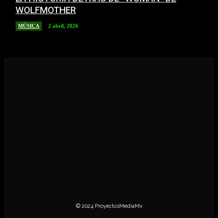
WOLFMOTHER
MÚSICA
2 abril, 2026
CINE
CONCIERTOS
ENTREVISTAS
MÚSICA
NOTICIAS
GEEK
CULTURA
LGBT+
ESTRENOS
© 2024 ProyectosMediaMx